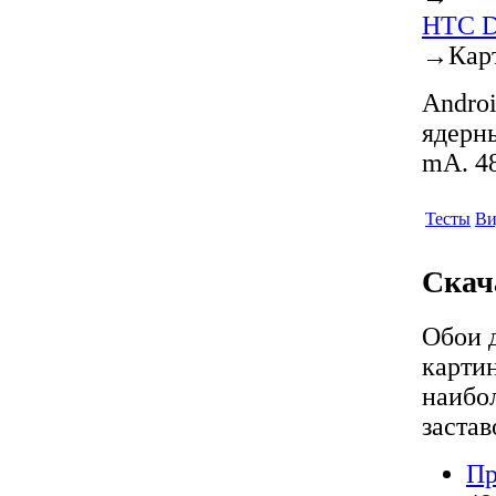
HTC D
→
Кар
Androi
ядерны
mA. 48
Тесты
Ви
Скач
Обои 
карти
наибо
застав
Пр