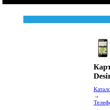
Карт
Desi
Катал
→
Телеф
→