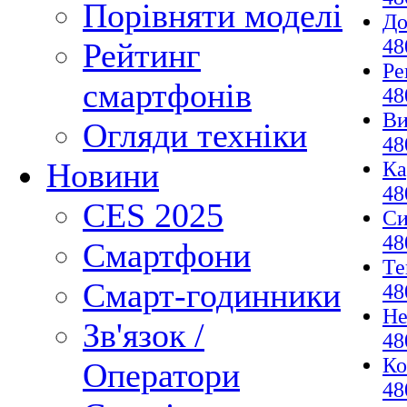
Порівняти моделі
До
48
Рейтинг
Ре
смартфонів
48
Ви
Огляди техніки
48
Новини
Ка
48
CES 2025
Си
48
Смартфони
Те
Смарт-годинники
48
Не
Зв'язок /
48
Ко
Оператори
48