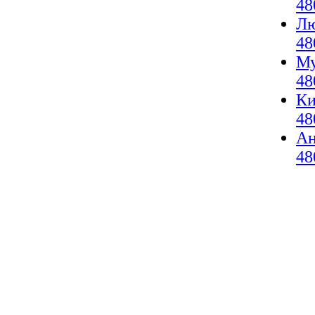
48
Лю
48
Му
48
Ки
48
А
48