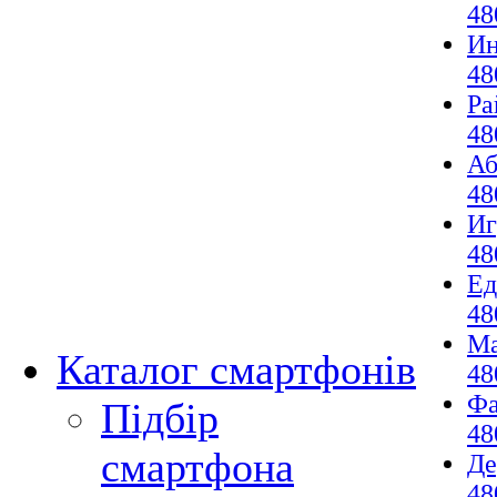
48
И
48
Ра
48
Аб
48
И
48
Ед
48
М
Каталог смартфонів
48
Фа
Підбір
48
смартфона
Де
48