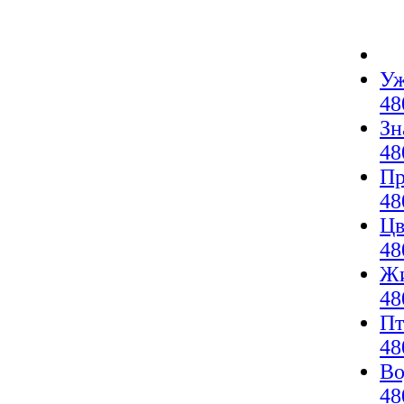
Уж
48
Зн
48
Пр
48
Цв
48
Жи
48
Пт
48
Во
48